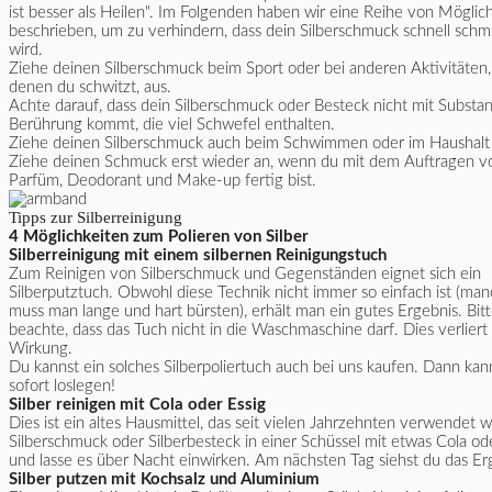
ist besser als Heilen". Im Folgenden haben wir eine Reihe von Möglic
beschrieben, um zu verhindern, dass dein Silberschmuck schnell schm
wird.
Ziehe deinen Silberschmuck beim Sport oder bei anderen Aktivitäten,
denen du schwitzt, aus.
Achte darauf, dass dein Silberschmuck oder Besteck nicht mit Substa
Berührung kommt, die viel Schwefel enthalten.
Ziehe deinen Silberschmuck auch beim Schwimmen oder im Haushalt 
Ziehe deinen Schmuck erst wieder an, wenn du mit dem Auftragen v
Parfüm, Deodorant und Make-up fertig bist.
Tipps zur Silberreinigung
4 Möglichkeiten zum Polieren von Silber
Silberreinigung mit einem silbernen Reinigungstuch
Zum Reinigen von Silberschmuck und Gegenständen eignet sich ein
Silberputztuch. Obwohl diese Technik nicht immer so einfach ist (ma
muss man lange und hart bürsten), erhält man ein gutes Ergebnis. Bit
beachte, dass das Tuch nicht in die Waschmaschine darf. Dies verliert
Wirkung.
Du kannst ein solches
Silberpoliertuch
auch bei uns kaufen. Dann kan
sofort loslegen!
Silber reinigen mit Cola oder Essig
Dies ist ein altes Hausmittel, das seit vielen Jahrzehnten verwendet w
Silberschmuck oder Silberbesteck in einer Schüssel mit etwas Cola od
und lasse es über Nacht einwirken. Am nächsten Tag siehst du das Er
Silber putzen mit Kochsalz und Aluminium