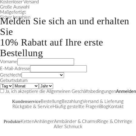
Kostenloser Versand
Große Auswahl
Maßgefertigt
Sicher bezahlen
Melden Sie sich an und erhalten
Sie
10% Rabatt
auf Ihre erste
Bestellung
Vorname
E-Mail-Adresse
Geschlecht
Geburtsdatum
Ja, ich akzeptiere die
Allgemeinen Geschäftsbedingungen
Anmelden
Kundenservice
Bestellung
Bezahlung
Versand & Lieferung
Rückgabe & Service
Häufig gestellte Fragen
Blog
Kontakt
Produkte
Ketten
Anhänger
Armbänder & Charms
Ringe & Ohrringe
Aller Schmuck