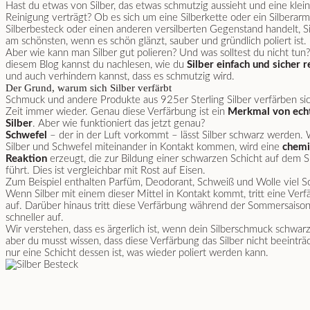
Hast du etwas von Silber, das etwas schmutzig aussieht und eine klei
Reinigung verträgt? Ob es sich um eine Silberkette oder ein Silberar
Silberbesteck oder einen anderen versilberten Gegenstand handelt, Sil
am schönsten, wenn es schön glänzt, sauber und gründlich poliert ist.
Aber wie kann man Silber gut polieren? Und was solltest du nicht tun?
diesem Blog kannst du nachlesen, wie du
Silber einfach und sicher r
und auch verhindern kannst, dass es schmutzig wird.
Der Grund, warum sich Silber verfärbt
Schmuck und andere Produkte aus 925er Sterling Silber verfärben sic
Zeit immer wieder. Genau diese Verfärbung ist ein
Merkmal von ec
Silber
. Aber wie funktioniert das jetzt genau?
Schwefel
– der in der Luft vorkommt – lässt Silber schwarz werden.
Silber und Schwefel miteinander in Kontakt kommen, wird eine
chemi
Reaktion
erzeugt, die zur Bildung einer schwarzen Schicht auf dem S
führt. Dies ist vergleichbar mit Rost auf Eisen.
Zum Beispiel enthalten Parfüm, Deodorant, Schweiß und Wolle viel S
Wenn Silber mit einem dieser Mittel in Kontakt kommt, tritt eine Ver
auf. Darüber hinaus tritt diese Verfärbung während der Sommersaiso
schneller auf.
Wir verstehen, dass es ärgerlich ist, wenn dein Silberschmuck schwarz
aber du musst wissen, dass diese Verfärbung das Silber nicht beeinträ
nur eine Schicht dessen ist, was wieder poliert werden kann.