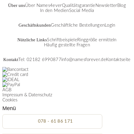
Über uns
Über Names4ever
Qualitätsgarantie
Newsletter
Blog
In den Medien
Social Media
Geschäftskunden
Geschäftliche Bestellungen
Login
Nützliche Links
Schriftbeispiele
Ringgröße ermitteln
Häufig gestellte Fragen
Kontakt
Tel: 02182 6990877
info@namesforever.de
Kontaktseite
AGB
Impressum & Datenschutz
Cookies
Menü
078 - 61 86 171