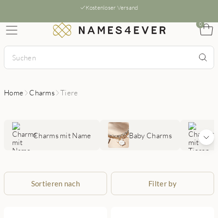
Kostenloser Versand
0
Home
Charms
Tiere
Charms mit Name
Baby Charms
Ch
Sortieren nach
Filter by