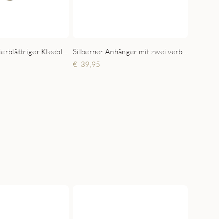
Silberner Anhänger mit zwei verbundenen Herzen und Gravur
Vergoldeter vierblättriger Kleeblatt-Anhänger mit vier Namen
39,95