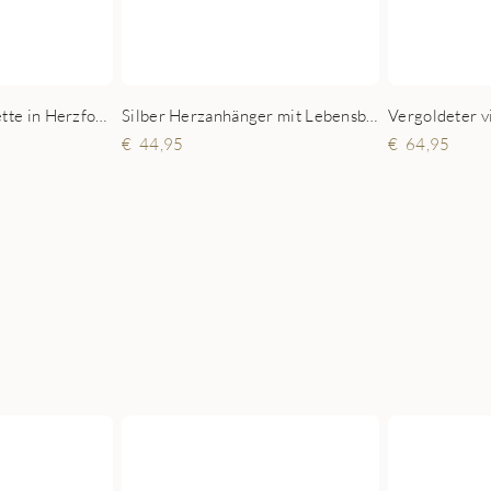
Silber Herzanhänger mit Lebensbaum und gravierten Namen
Goldene Familienkette in Herzform mit Lebensbaum und Namen
44,95
64,95