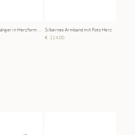
Goldener Anhänger in Herzform mit zwei Namen klein
Silbernes Armband mit Foto Herz
114,00