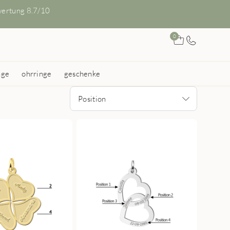
ertung 8.7/10
0
nge
ohrringe
geschenke
Position