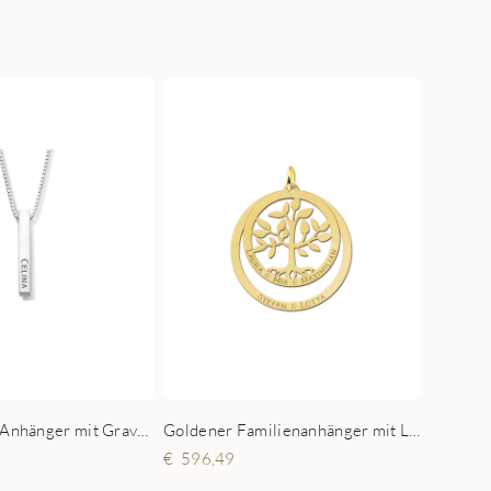
Silberner Bar Anhänger mit Gravur auf 4 Seiten
Goldener Familienanhänger mit Lebensbaum (rund)
596,49