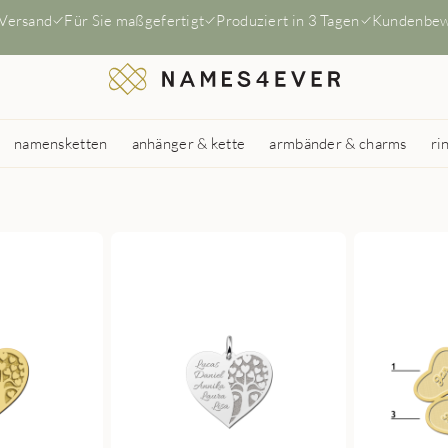
 Versand
Für Sie maßgefertigt
Produziert in 3 Tagen
Kundenbew
namensketten
anhänger & kette
armbänder & charms
ri