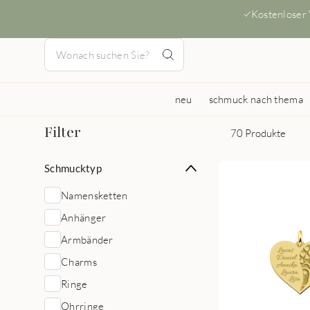
Kostenloser
neu
schmuck nach thema
Filter
70 Produkte
Schmucktyp
Namensketten
Anhänger
Armbänder
Charms
Ringe
Ohrringe