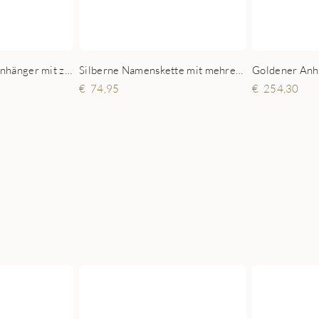
Silberner Familienanhänger mit zwei Namen und Geburtsstein
Silberne Namenskette mit mehrern Namen
254,30
74,95