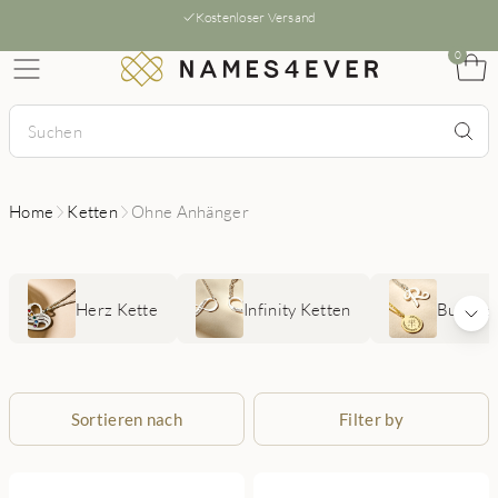
Kostenloser Versand
0
Home
Ketten
Ohne Anhänger
Herz Kette
Infinity Ketten
Buchsta
Sortieren nach
Filter by