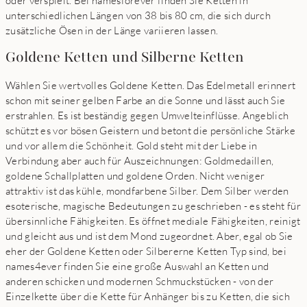
oder verspielt. Bei namesforever finden Sie Ketten in
unterschiedlichen Längen von 38 bis 80 cm, die sich durch
zusätzliche Ösen in der Länge variieren lassen.
Goldene Ketten und Silberne Ketten
Wählen Sie wertvolles Goldene Ketten. Das Edelmetall erinnert
schon mit seiner gelben Farbe an die Sonne und lässt auch Sie
erstrahlen. Es ist beständig gegen Umwelteinflüsse. Angeblich
schützt es vor bösen Geistern und betont die persönliche Stärke
und vor allem die Schönheit. Gold steht mit der Liebe in
Verbindung aber auch für Auszeichnungen: Goldmedaillen,
goldene Schallplatten und goldene Orden. Nicht weniger
attraktiv ist das kühle, mondfarbene Silber. Dem Silber werden
esoterische, magische Bedeutungen zu geschrieben - es steht für
übersinnliche Fähigkeiten. Es öffnet mediale Fähigkeiten, reinigt
und gleicht aus und ist dem Mond zugeordnet. Aber, egal ob Sie
eher der Goldene Ketten oder Silbererne Ketten Typ sind, bei
names4ever finden Sie eine große Auswahl an Ketten und
anderen schicken und modernen Schmuckstücken - von der
Einzelkette über die Kette für Anhänger bis zu Ketten, die sich