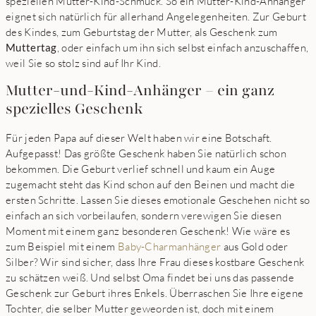
speziellen Mutter-Kind-Schmuck. So ein Mutter-Kind-Anhänger
eignet sich natürlich für allerhand Angelegenheiten. Zur Geburt
des Kindes, zum Geburtstag der Mutter, als Geschenk zum
Muttertag
, oder einfach um ihn sich selbst einfach anzuschaffen,
weil Sie so stolz sind auf Ihr Kind.
Mutter-und-Kind-Anhänger – ein ganz
spezielles Geschenk
Für jeden Papa auf dieser Welt haben wir eine Botschaft.
Aufgepasst! Das größte Geschenk haben Sie natürlich schon
bekommen. Die Geburt verlief schnell und kaum ein Auge
zugemacht steht das Kind schon auf den Beinen und macht die
ersten Schritte. Lassen Sie dieses emotionale Geschehen nicht so
einfach an sich vorbeilaufen, sondern verewigen Sie diesen
Moment mit einem ganz besonderen Geschenk! Wie wäre es
zum Beispiel mit einem
Baby-Charmanhänger
aus Gold oder
Silber? Wir sind sicher, dass Ihre Frau dieses kostbare Geschenk
zu schätzen weiß. Und selbst Oma findet bei uns das passende
Geschenk zur Geburt ihres Enkels. Überraschen Sie Ihre eigene
Tochter, die selber Mutter geweorden ist, doch mit einem