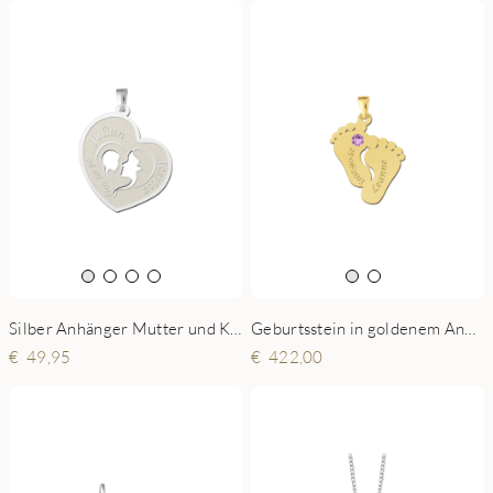
Silber Anhänger Mutter und Kind
Geburtsstein in goldenem Anhänger
49,95
422,00