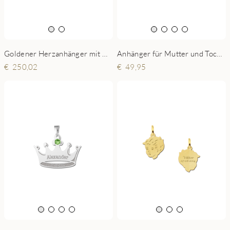
Goldener Herzanhänger mit Name
Anhänger für Mutter und Tochter, ein besonderes Geschenk
250,02
49,95