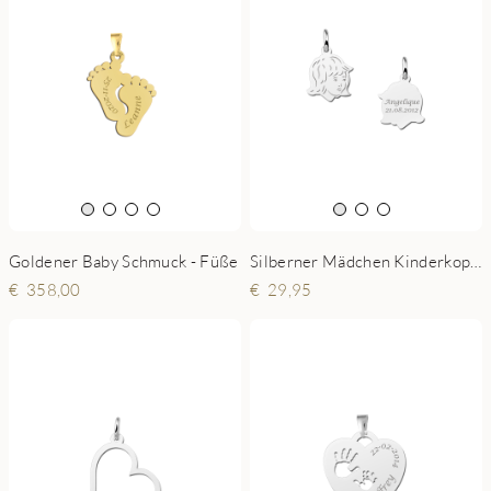
Goldener Baby Schmuck - Füße
Silberner Mädchen Kinderkopf Anhänger mit Rückseitengravur - klein
358,00
29,95