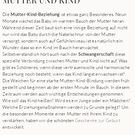
MUTTER UND KIND
Die
Mutter-Kind-Beziehung
ist etwas ganz Besonderes. Neun
Monate wächst das Baby im warmen Bauch der Mutter heran.
Während dieser Zeit baut sich eine innige Beziehung auf, nicht
nur wird das Baby durch die Nabelschnur von der Mutter
versorgt, sondern auch auf Gefühlsniveau ist es natürlich ein
Wunder, dass so ein Kind im Bauch heranwächst.
Selbstverständlich hört auch nach der
Schwangerschaft
diese
spezielle Verbindung zwischen Mutter und Kind nicht auf. Was
gibt es Schöneres, wenn diese vertrauensvolle und harmonische
Beziehung noch besteht, wenn das Kind längst erwachsen ist?
Die Weichen für eine starke Mutter-Kind-Bindung werden früh
gestellt und beginnen ab der ersten Minute im Bauch. In diesem
Zeitraum werden auch wichtige Entscheidungen genommen.
Wie soll das Kind heißen? Wird es ein Junge oder ein Mädchen?
Welche Erziehungsmaßnahmen werden zu Grunde gelegt? Um
die besonderen Momente einer Mutter mit Ihrem Kind zu
verstärken, haben wir die schönsten
Geschenke zur Geburt
entwickelt.