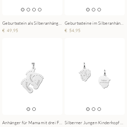
Geburtsstein als Silberanhänger
Geburtssteine im Silberanhänger
49,95
54,95
Anhänger für Mama mit drei Füßchen und Gravur
Silberner Jungen Kinderkopf Anhänger mit Rückseitengravur - klein