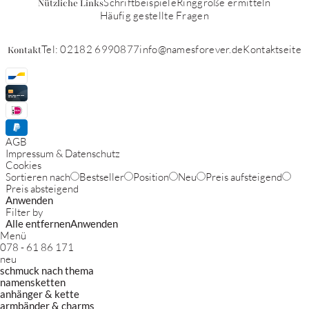
Schriftbeispiele
Ringgröße ermitteln
Nützliche Links
Häufig gestellte Fragen
Tel: 02182 6990877
info@namesforever.de
Kontaktseite
Kontakt
AGB
Impressum & Datenschutz
Cookies
Sortieren nach
Bestseller
Position
Neu
Preis aufsteigend
Preis absteigend
Anwenden
Filter by
Alle entfernen
Anwenden
Menü
078 - 61 86 171
neu
schmuck nach thema
namensketten
anhänger & kette
armbänder & charms