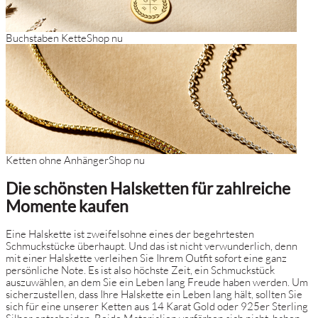
Buchstaben Kette
Shop nu
Ketten ohne Anhänger
Shop nu
Die schönsten Halsketten für zahlreiche
Momente kaufen
Eine Halskette ist zweifelsohne eines der begehrtesten
Schmuckstücke überhaupt. Und das ist nicht verwunderlich, denn
mit einer Halskette verleihen Sie Ihrem Outfit sofort eine ganz
persönliche Note. Es ist also höchste Zeit, ein Schmuckstück
auszuwählen, an dem Sie ein Leben lang Freude haben werden. Um
sicherzustellen, dass Ihre Halskette ein Leben lang hält, sollten Sie
sich für eine unserer Ketten aus 14 Karat Gold oder 925er Sterling