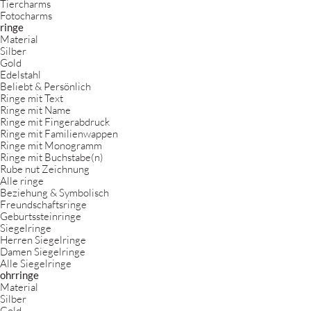
Tiercharms
Fotocharms
ringe
Material
Silber
Gold
Edelstahl
Beliebt & Persönlich
Ringe mit Text
Ringe mit Name
Ringe mit Fingerabdruck
Ringe mit Familienwappen
Ringe mit Monogramm
Ringe mit Buchstabe(n)
Rube nut Zeichnung
Alle ringe
Beziehung & Symbolisch
Freundschaftsringe
Geburtssteinringe
Siegelringe
Herren Siegelringe
Damen Siegelringe
Alle Siegelringe
ohrringe
Material
Silber
Gold