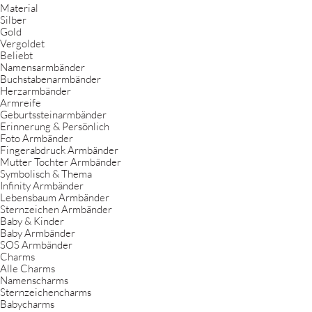
Material
Silber
Gold
Vergoldet
Beliebt
Namensarmbänder
Buchstabenarmbänder
Herzarmbänder
Armreife
Geburtssteinarmbänder
Erinnerung & Persönlich
Foto Armbänder
Fingerabdruck Armbänder
Mutter Tochter Armbänder
Symbolisch & Thema
Infinity Armbänder
Lebensbaum Armbänder
Sternzeichen Armbänder
Baby & Kinder
Baby Armbänder
SOS Armbänder
Charms
Alle Charms
Namenscharms
Sternzeichencharms
Babycharms