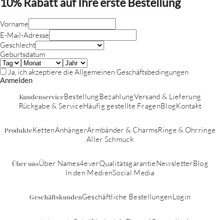
10% Rabatt
auf Ihre erste Bestellung
Vorname
E-Mail-Adresse
Geschlecht
Geburtsdatum
Ja, ich akzeptiere die
Allgemeinen Geschäftsbedingungen
Anmelden
Bestellung
Bezahlung
Versand & Lieferung
Kundenservice
Rückgabe & Service
Häufig gestellte Fragen
Blog
Kontakt
Ketten
Anhänger
Armbänder & Charms
Ringe & Ohrringe
Produkte
Aller Schmuck
Über Names4ever
Qualitätsgarantie
Newsletter
Blog
Über uns
In den Medien
Social Media
Geschäftliche Bestellungen
Login
Geschäftskunden