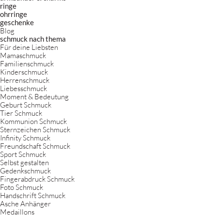
ringe
ohrringe
geschenke
Blog
schmuck nach thema
Für deine Liebsten
Mamaschmuck
Familienschmuck
Kinderschmuck
Herrenschmuck
Liebesschmuck
Moment & Bedeutung
Geburt Schmuck
Tier Schmuck
Kommunion Schmuck
Sternzeichen Schmuck
Infinity Schmuck
Freundschaft Schmuck
Sport Schmuck
Selbst gestalten
Gedenkschmuck
Fingerabdruck Schmuck
Foto Schmuck
Handschrift Schmuck
Asche Anhänger
Medaillons