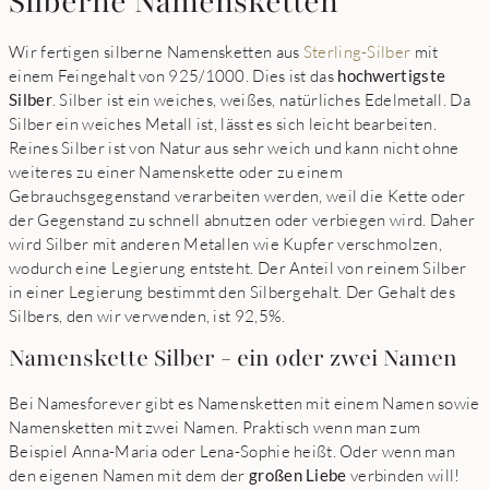
Silberne Namensketten
Wir fertigen silberne Namensketten aus
Sterling-Silber
mit
einem Feingehalt von 925/1000. Dies ist das
hochwertigste
Silber
. Silber ist ein weiches, weißes, natürliches Edelmetall. Da
Silber ein weiches Metall ist, lässt es sich leicht bearbeiten.
Reines Silber ist von Natur aus sehr weich und kann nicht ohne
weiteres zu einer Namenskette oder zu einem
Gebrauchsgegenstand verarbeiten werden, weil die Kette oder
der Gegenstand zu schnell abnutzen oder verbiegen wird. Daher
wird Silber mit anderen Metallen wie Kupfer verschmolzen,
wodurch eine Legierung entsteht. Der Anteil von reinem Silber
in einer Legierung bestimmt den Silbergehalt. Der Gehalt des
Silbers, den wir verwenden, ist 92,5%.
Namenskette Silber - ein oder zwei Namen
Bei Namesforever gibt es Namensketten mit einem Namen sowie
Namensketten mit zwei Namen. Praktisch wenn man zum
Beispiel Anna-Maria oder Lena-Sophie heißt. Oder wenn man
den eigenen Namen mit dem der
großen Liebe
verbinden will!