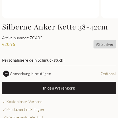
Silberne Anker Kette 38-42cm
Artikelnummer: ZCA02
925 zilver
€
20,95
Personalisiere dein Schmuckstück:
Anmerkung hinzufügen
Optional
In den Warenkorb
Kostenloser Versand
Produziert in 3 Tagen
Für Sie maßgefertigt