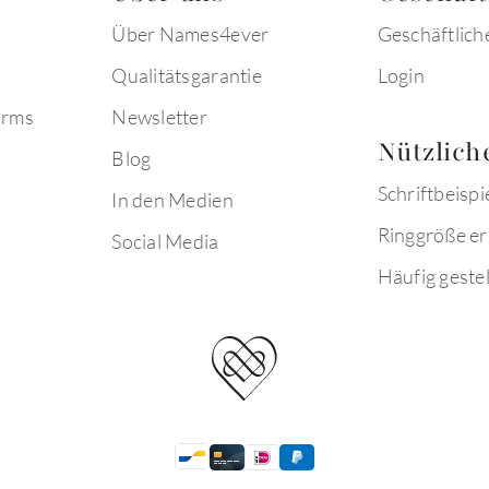
Über Names4ever
Geschäftlich
Qualitätsgarantie
Login
arms
Newsletter
Nützlich
Blog
Schriftbeispi
In den Medien
Ringgröße er
Social Media
Häufig gestel