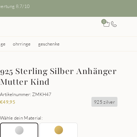
ertung 8.7/10
0
nge
ohrringe
geschenke
925 Sterling Silber Anhänger
Mutter Kind
Artikelnummer: ZMKH47
925 zilver
€
49,95
Wähle dein Material: