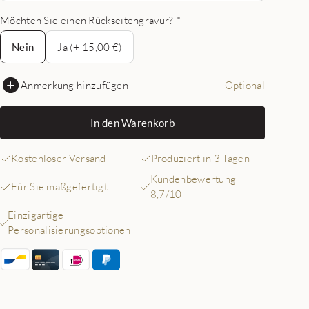
Möchten Sie einen Rückseitengravur?
*
Nein
Nein
Ja (+ 15,00 €)
Anmerkung hinzufügen
Optional
In den Warenkorb
Kostenloser Versand
Produziert in 3 Tagen
Kundenbewertung
Für Sie maßgefertigt
8,7/10
Einzigartige
Personalisierungsoptionen