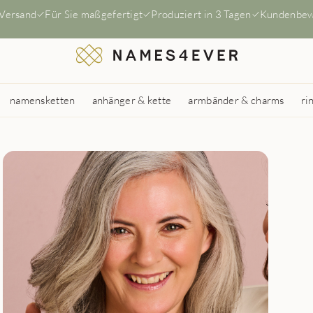
 Versand
Für Sie maßgefertigt
Produziert in 3 Tagen
Kundenbew
namensketten
anhänger & kette
armbänder & charms
ri