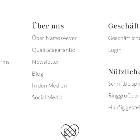
Über uns
Geschäf
Über Names4ever
Geschäftlich
Qualitätsgarantie
Login
arms
Newsletter
Nützlich
Blog
Schriftbeispi
In den Medien
Ringgröße er
Social Media
Häufig gestel