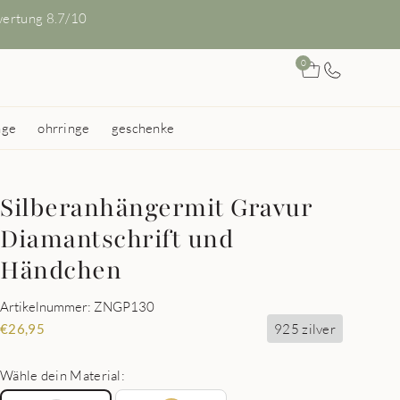
ertung 8.7/10
0
nge
ohrringe
geschenke
Silberanhängermit Gravur
Diamantschrift und
Händchen
Artikelnummer: ZNGP130
925 zilver
€
26,95
Wähle dein Material: