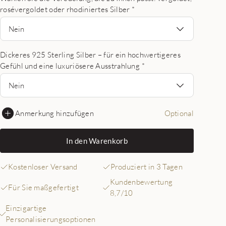
rosévergoldet oder rhodiniertes Silber
*
Nein
Dickeres 925 Sterling Silber – für ein hochwertigeres
Gefühl und eine luxuriösere Ausstrahlung
*
Nein
Anmerkung hinzufügen
Optional
In den Warenkorb
Kostenloser Versand
Produziert in 3 Tagen
Kundenbewertung
Für Sie maßgefertigt
8,7/10
Einzigartige
Personalisierungsoptionen