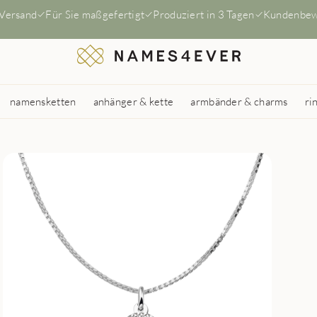
 Versand
Für Sie maßgefertigt
Produziert in 3 Tagen
Kundenbew
namensketten
anhänger & kette
armbänder & charms
ri