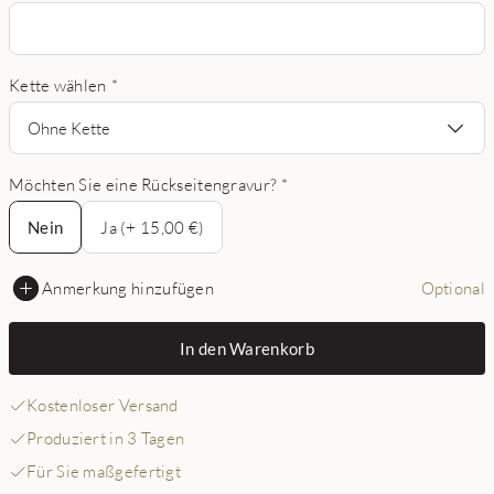
Kette wählen
*
Ohne Kette
Möchten Sie eine Rückseitengravur?
*
Nein
Nein
Ja (+ 15,00 €)
Anmerkung hinzufügen
Optional
In den Warenkorb
Kostenloser Versand
Produziert in 3 Tagen
Für Sie maßgefertigt