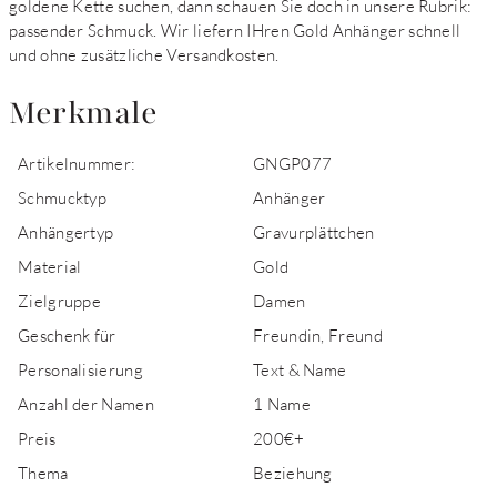
goldene Kette suchen, dann schauen Sie doch in unsere Rubrik:
passender Schmuck. Wir liefern IHren Gold Anhänger schnell
und ohne zusätzliche Versandkosten.
Merkmale
Artikelnummer:
GNGP077
Schmucktyp
Anhänger
Anhängertyp
Gravurplättchen
Material
Gold
Zielgruppe
Damen
Geschenk für
Freundin, Freund
Personalisierung
Text & Name
Anzahl der Namen
1 Name
Preis
200€+
Thema
Beziehung