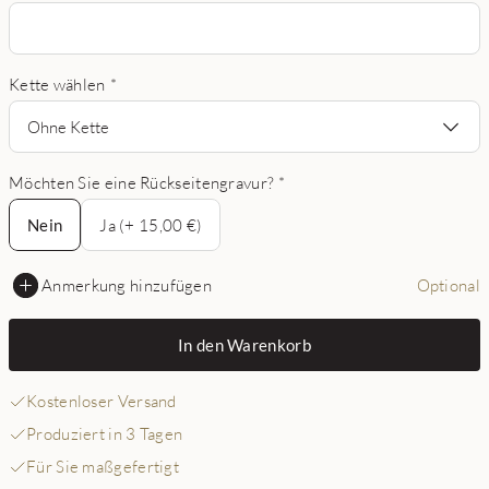
Kette wählen
*
Ohne Kette
Möchten Sie eine Rückseitengravur?
*
Nein
Nein
Ja (+ 15,00 €)
Anmerkung hinzufügen
Optional
In den Warenkorb
Kostenloser Versand
Produziert in 3 Tagen
Für Sie maßgefertigt