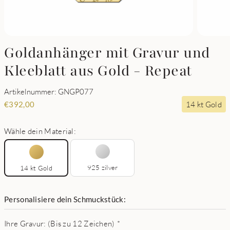
Goldanhänger mit Gravur und
Kleeblatt aus Gold - Repeat
Artikelnummer: GNGP077
14 kt Gold
€
392,00
Wähle dein Material:
925 zilver
14 kt Gold
Personalisiere dein Schmuckstück:
Ihre Gravur: (Bis zu 12 Zeichen)
*