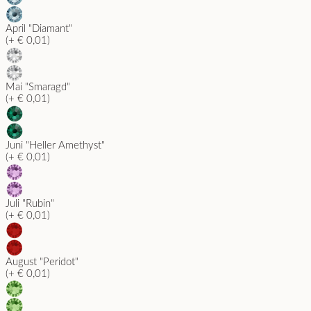
April "Diamant"
(+ € 0,01)
Mai "Smaragd"
(+ € 0,01)
Juni "Heller Amethyst"
(+ € 0,01)
Juli "Rubin"
(+ € 0,01)
August "Peridot"
(+ € 0,01)