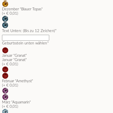
Dezember "Blauer Topas"
(+ € 0,01)
Text Unten: (Bis zu 12 Zeichen)
*
Geburtsstein unten wählen
*
Januar "Granat"
Januar "Granat"
(+ € 0,01)
Februar "Amethyst"
(+ € 0,01)
März "Aquamarin"
(+ € 0,01)