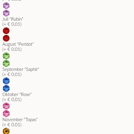
Juli "Rubin"
(+ € 0,01)
August "Peridot"
(+ € 0,01)
September "Saphir"
(+ € 0,01)
Oktober "Rose"
(+ € 0,01)
November "Topas"
(+ € 0,01)