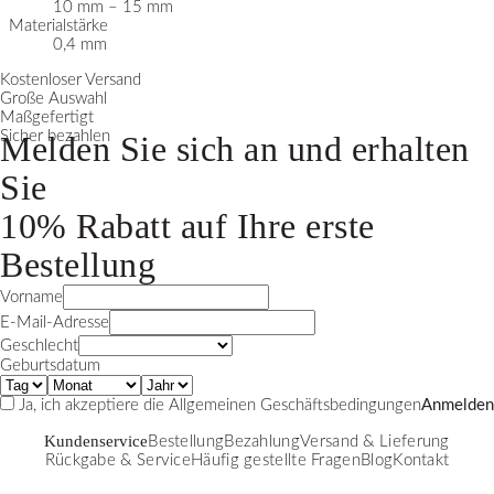
10 mm – 15 mm
Materialstärke
0,4 mm
Kostenloser Versand
Große Auswahl
Maßgefertigt
Sicher bezahlen
Melden Sie sich an und erhalten
Sie
10% Rabatt
auf Ihre erste
Bestellung
Vorname
E-Mail-Adresse
Geschlecht
Geburtsdatum
Ja, ich akzeptiere die
Allgemeinen Geschäftsbedingungen
Anmelden
Kundenservice
Bestellung
Bezahlung
Versand & Lieferung
Rückgabe & Service
Häufig gestellte Fragen
Blog
Kontakt