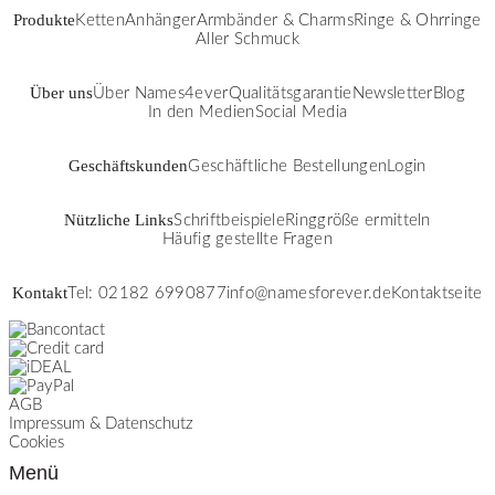
Produkte
Ketten
Anhänger
Armbänder & Charms
Ringe & Ohrringe
Aller Schmuck
Über uns
Über Names4ever
Qualitätsgarantie
Newsletter
Blog
In den Medien
Social Media
Geschäftskunden
Geschäftliche Bestellungen
Login
Nützliche Links
Schriftbeispiele
Ringgröße ermitteln
Häufig gestellte Fragen
Kontakt
Tel: 02182 6990877
info@namesforever.de
Kontaktseite
AGB
Impressum & Datenschutz
Cookies
Menü