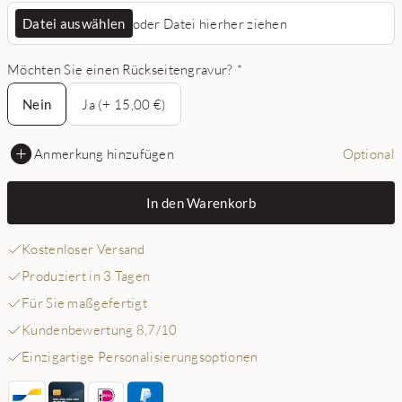
Datei auswählen
oder Datei hierher ziehen
Möchten Sie einen Rückseitengravur?
*
Nein
Nein
Ja (+ 15,00 €)
Anmerkung hinzufügen
Optional
In den Warenkorb
Kostenloser Versand
Produziert in 3 Tagen
Für Sie maßgefertigt
Kundenbewertung 8,7/10
Einzigartige Personalisierungsoptionen