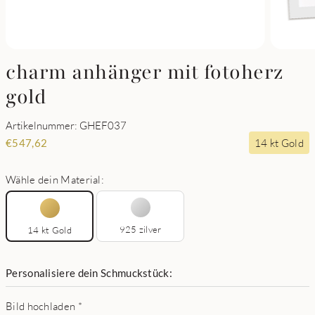
charm anhänger mit fotoherz
gold
Artikelnummer: GHEF037
14 kt Gold
€
547,62
Wähle dein Material:
925 zilver
14 kt Gold
Personalisiere dein Schmuckstück:
Bild hochladen
*