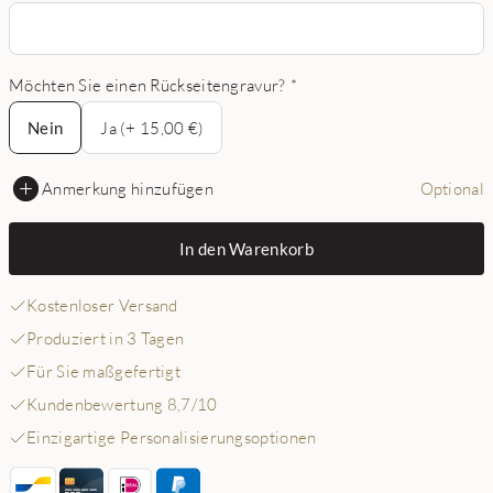
Möchten Sie einen Rückseitengravur?
*
Nein
Nein
Ja (+ 15,00 €)
Anmerkung hinzufügen
Optional
In den Warenkorb
Kostenloser Versand
Produziert in 3 Tagen
Für Sie maßgefertigt
Kundenbewertung 8,7/10
Einzigartige Personalisierungsoptionen