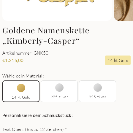
Goldene Namenskette
„Kimberly-Casper“
Artikelnummer: GNK50
14 kt Gold
€
1.215,00
Wähle dein Material:
925 zilver
925 zilver
14 kt Gold
Personalisiere dein Schmuckstück:
Text Oben: (Bis zu 12 Zeichen)
*