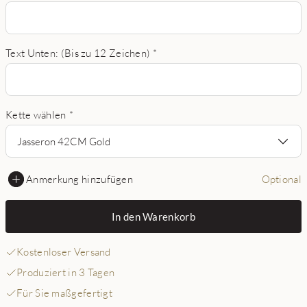
Text Unten: (Bis zu 12 Zeichen)
*
Kette wählen
*
Jasseron 42CM Gold
Anmerkung hinzufügen
Optional
In den Warenkorb
Kostenloser Versand
Produziert in 3 Tagen
Für Sie maßgefertigt