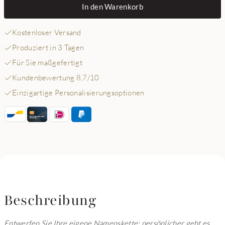
In den Warenkorb
Kostenloser Versand
Produziert in 3 Tagen
Für Sie maßgefertigt
Kundenbewertung 8,7/10
Einzigartige Personalisierungsoptionen
Beschreibung
Entwerfen Sie Ihre eigene Namenskette: persönlicher geht es