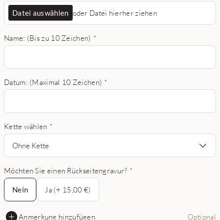
Datei auswählen
oder Datei hierher ziehen
Name: (Bis zu 10 Zeichen)
*
Datum: (Maximal 10 Zeichen)
*
Kette wählen
*
Ohne Kette
Möchten Sie einen Rückseitengravur?
*
Nein
Nein
Ja (+ 15,00 €)
Anmerkung hinzufügen
Optional