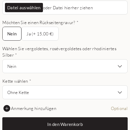
Datei auswählen
oder Datei hierher ziehen
Möchten Sie einen Rückseitengravur?
*
Nein
Nein
Ja (+ 15,00 €)
Wählen Sie vergoldetes, rosévergoldetes oder rhodiniertes
Silber
*
Nein
Kette wählen
*
Ohne Kette
Anmerkung hinzufügen
Optional
In den Warenkorb