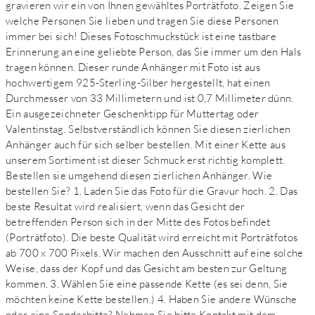
gravieren wir ein von Ihnen gewähltes Porträtfoto. Zeigen Sie
welche Personen Sie lieben und tragen Sie diese Personen
immer bei sich! Dieses Fotoschmuckstück ist eine tastbare
Erinnerung an eine geliebte Person, das Sie immer um den Hals
tragen können. Dieser runde Anhänger mit Foto ist aus
hochwertigem 925-Sterling-Silber hergestellt, hat einen
Durchmesser von 33 Millimetern und ist 0,7 Millimeter dünn.
Ein ausgezeichneter Geschenktipp für Muttertag oder
Valentinstag. Selbstverständlich können Sie diesen zierlichen
Anhänger auch für sich selber bestellen. Mit einer Kette aus
unserem Sortiment ist dieser Schmuck erst richtig komplett.
Bestellen sie umgehend diesen zierlichen Anhänger. Wie
bestellen Sie? 1. Laden Sie das Foto für die Gravur hoch. 2. Das
beste Resultat wird realisiert, wenn das Gesicht der
betreffenden Person sich in der Mitte des Fotos befindet
(Porträtfoto). Die beste Qualität wird erreicht mit Porträtfotos
ab 700 x 700 Pixels. Wir machen den Ausschnitt auf eine solche
Weise, dass der Kopf und das Gesicht am besten zur Geltung
kommen. 3. Wählen Sie eine passende Kette (es sei denn, Sie
möchten keine Kette bestellen.) 4. Haben Sie andere Wünsche
oder eine Sonderbitte? Nehmen Sie bitte Kontakt mit dem