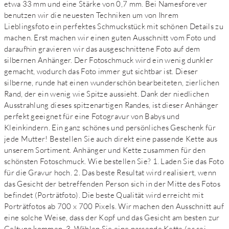
etwa 33 mm und eine Stärke von 0,7 mm. Bei Namesforever
benutzen wir die neuesten Techniken um von Ihrem
Lieblingsfoto ein perfektes Schmuckstück mit schönen Details zu
machen. Erst machen wir einen guten Ausschnitt vom Foto und
daraufhin gravieren wir das ausgeschnittene Foto auf dem
silbernen Anhänger. Der Fotoschmuck wird ein wenig dunkler
gemacht, wodurch das Foto immer gut sichtbar ist. Dieser
silberne, runde hat einen wunderschön bearbeiteten, zierlichen
Rand, der ein wenig wie Spitze aussieht. Dank der niedlichen
Ausstrahlung dieses spitzenartigen Randes, ist dieser Anhänger
perfekt geeignet für eine Fotogravur von Babys und
Kleinkindern. Ein ganz schönes und persönliches Geschenk für
jede Mutter! Bestellen Sie auch direkt eine passende Kette aus
unserem Sortiment. Anhänger und Kette zusammen für den
schönsten Fotoschmuck. Wie bestellen Sie? 1. Laden Sie das Foto
für die Gravur hoch. 2. Das beste Resultat wird realisiert, wenn
das Gesicht der betreffenden Person sich in der Mitte des Fotos
befindet (Porträtfoto). Die beste Qualität wird erreicht mit
Porträtfotos ab 700 x 700 Pixels. Wir machen den Ausschnitt auf
eine solche Weise, dass der Kopf und das Gesicht am besten zur
Geltung kommen. 3. Wählen Sie eine passende Kette (es sei