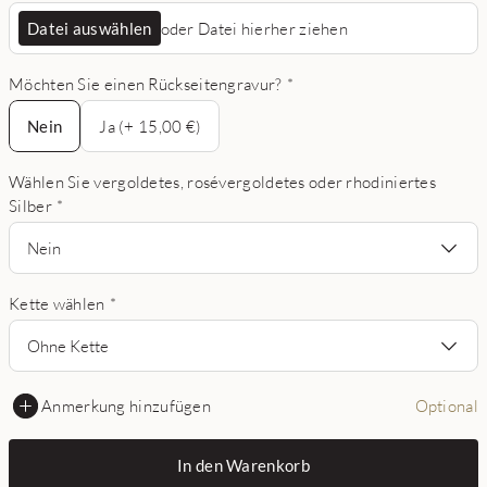
Datei auswählen
oder Datei hierher ziehen
Möchten Sie einen Rückseitengravur?
*
Nein
Nein
Ja (+ 15,00 €)
Wählen Sie vergoldetes, rosévergoldetes oder rhodiniertes
Silber
*
Nein
Kette wählen
*
Ohne Kette
Anmerkung hinzufügen
Optional
In den Warenkorb