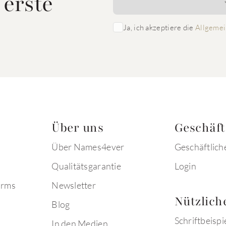
 erste
Ja, ich akzeptiere die
Allgemei
Über uns
Geschäf
Über Names4ever
Geschäftlich
Qualitätsgarantie
Login
arms
Newsletter
Nützlich
Blog
Schriftbeispi
In den Medien