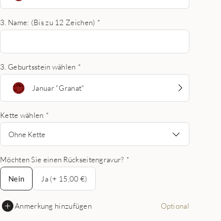
3. Name: (Bis zu 12 Zeichen)
*
3. Geburtsstein wählen
*
Januar "Granat"
Kette wählen
*
Ohne Kette
Möchten Sie einen Rückseitengravur?
*
Nein
Nein
Ja (+ 15,00 €)
Anmerkung hinzufügen
Optional