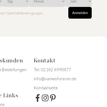
Anmelden
nen Geschäftsbedingungen
tskunden
Kontakt
e Bestellungen
Tel: 02182 6990877
info@namesforever.de
Kontaktseite
e Links
ele