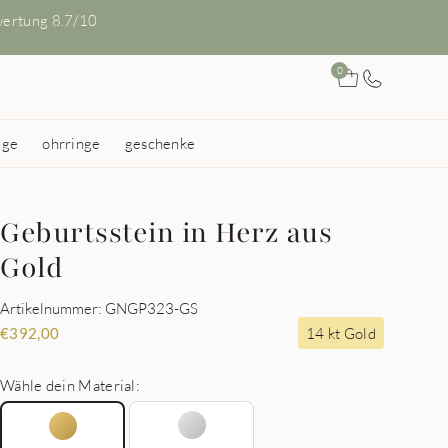
ertung 8.7/10
0
nge
ohrringe
geschenke
Geburtsstein in Herz aus
Gold
Artikelnummer: GNGP323-GS
14 kt Gold
€
392,00
Wähle dein Material: