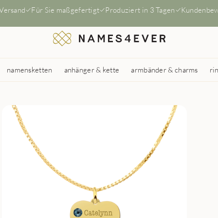
 Versand
Für Sie maßgefertigt
Produziert in 3 Tagen
Kundenbew
namensketten
anhänger & kette
armbänder & charms
ri