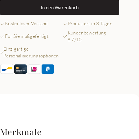
In den Warenkorb
Kostenloser Versand
Produziert in 3 Tagen
Kundenbewertung
Für Sie maßgefertigt
8,7/10
Einzigartige
Personalisierungsoptionen
Merkmale