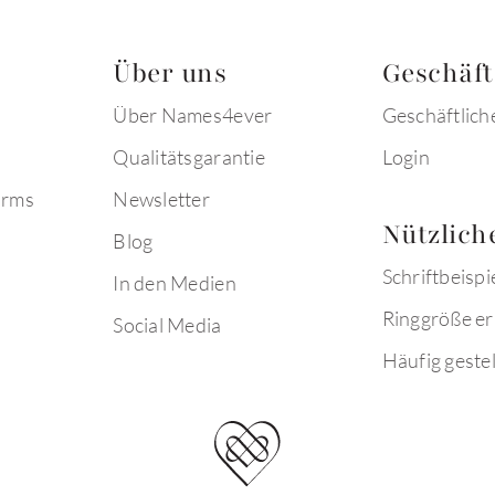
Über uns
Geschäf
Über Names4ever
Geschäftlich
Qualitätsgarantie
Login
arms
Newsletter
Nützlich
Blog
Schriftbeispi
In den Medien
Ringgröße er
Social Media
Häufig gestel