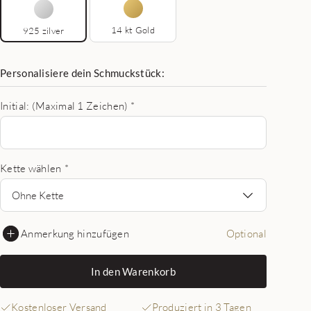
14 kt Gold
925 zilver
Personalisiere dein Schmuckstück:
Initial: (Maximal 1 Zeichen)
*
Kette wählen
*
Ohne Kette
Anmerkung hinzufügen
Optional
In den Warenkorb
Kostenloser Versand
Produziert in 3 Tagen