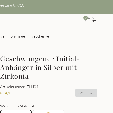
ertung 8.7/10
0
nge
ohrringe
geschenke
Geschwungener Initial-
Anhänger in Silber mit
Zirkonia
Artikelnummer: ZLH04
925 zilver
€
34,95
Wähle dein Material: