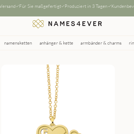
 Versand
Für Sie maßgefertigt
Produziert in 3 Tagen
Kundenbew
namensketten
anhänger & kette
armbänder & charms
ri