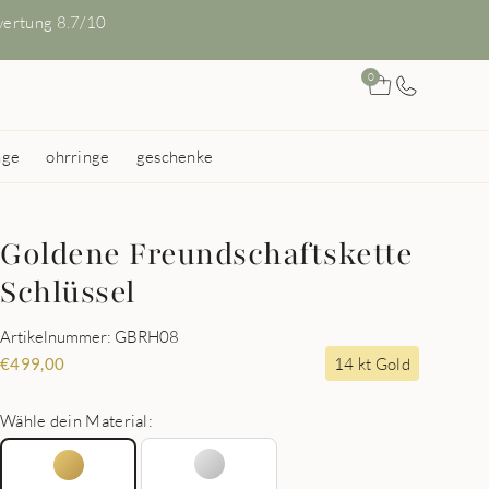
ertung 8.7/10
0
nge
ohrringe
geschenke
Goldene Freundschaftskette
Schlüssel
Artikelnummer: GBRH08
14 kt Gold
€
499,00
Wähle dein Material: