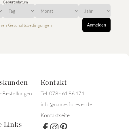
Geburtsdatum
Anmelden
nen Geschäftsbedingungen
tskunden
Kontakt
e Bestellungen
Tel: 078 - 61 86 171
info@namesforever.de
Kontaktseite
e Links