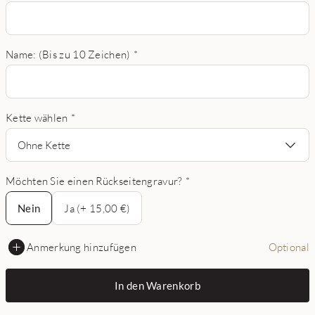
Name: (Bis zu 10 Zeichen)
*
Kette wählen
*
Ohne Kette
Möchten Sie einen Rückseitengravur?
*
Nein
Nein
Ja (+ 15,00 €)
Anmerkung hinzufügen
Optional
In den Warenkorb