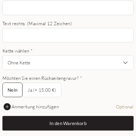
Text rechts: (Maximal 12 Zeichen)
Kette wählen
*
Ohne Kette
Möchten Sie einen Rückseitengravur?
*
Nein
Nein
Ja (+ 15,00 €)
Anmerkung hinzufügen
Optional
In den Warenkorb