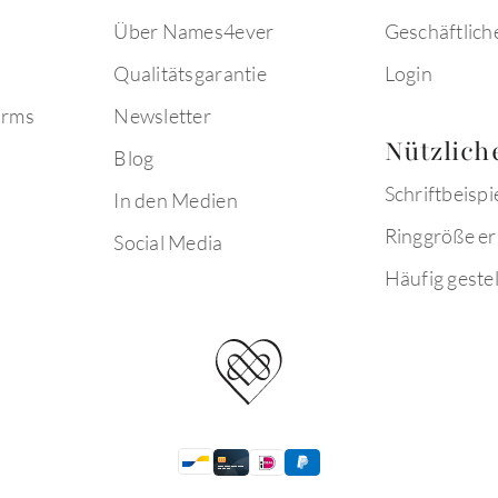
Über Names4ever
Geschäftlich
Qualitätsgarantie
Login
arms
Newsletter
Nützlich
Blog
Schriftbeispi
In den Medien
Ringgröße er
Social Media
Häufig gestel