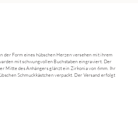
in der Form eines hübschen Herzen versehen mit ihrem
rden mit schwungvollen Buchstaben eingraviert. Der
er Mitte des Anhängers glänzt ein Zirkonia von 6mm. Ihr
übschen Schmuckkästchen verpackt. Der Versand erfolgt