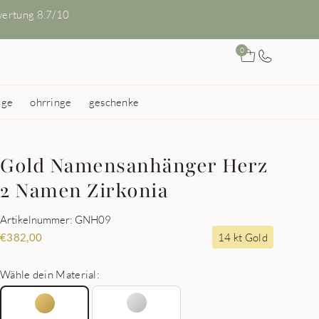
ertung 8.7/10
0
nge
ohrringe
geschenke
Gold Namensanhänger Herz
2 Namen Zirkonia
Artikelnummer: GNH09
14 kt Gold
€
382,00
Wähle dein Material: