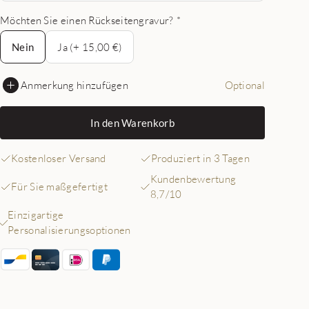
Möchten Sie einen Rückseitengravur?
*
Nein
Nein
Ja (+ 15,00 €)
Anmerkung hinzufügen
Optional
In den Warenkorb
Kostenloser Versand
Produziert in 3 Tagen
Kundenbewertung
Für Sie maßgefertigt
8,7/10
Einzigartige
Personalisierungsoptionen