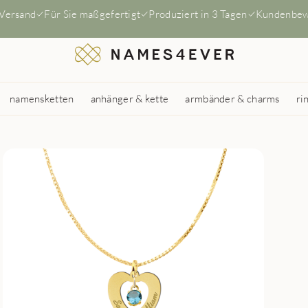
 Versand
Für Sie maßgefertigt
Produziert in 3 Tagen
Kundenbew
namensketten
anhänger & kette
armbänder & charms
ri