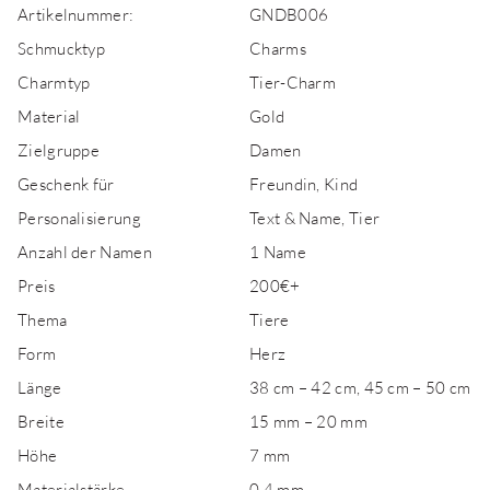
Artikelnummer:
GNDB006
Schmucktyp
Charms
Charmtyp
Tier-Charm
Material
Gold
Zielgruppe
Damen
Geschenk für
Freundin, Kind
Personalisierung
Text & Name, Tier
Anzahl der Namen
1 Name
Preis
200€+
Thema
Tiere
Form
Herz
Länge
38 cm – 42 cm, 45 cm – 50 cm
Breite
15 mm – 20 mm
Höhe
7 mm
Materialstärke
0,4 mm