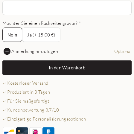
Möchten Sie einen Rückseitengravur?
*
Nein
Nein
Ja (+ 15,00 €)
Anmerkung hinzufügen
Optional
In den Warenkorb
Kostenloser Versand
Produziert in 3 Tagen
Für Sie maßgefertigt
Kundenbewertung 8,7/10
Einzigartige Personalisierungsoptionen