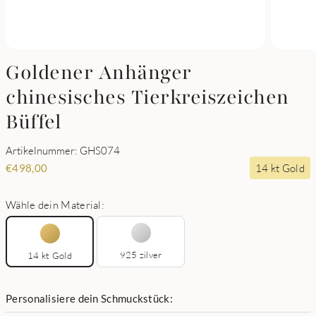
Goldener Anhänger
chinesisches Tierkreiszeichen
Büffel
Artikelnummer: GHS074
14 kt Gold
€
498,00
Wähle dein Material:
925 zilver
14 kt Gold
Personalisiere dein Schmuckstück: