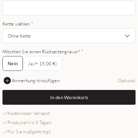
Kette wählen
*
Ohne Kette
Möchten Sie einen Rückseitengravur?
*
Nein
Nein
Ja (+ 15,00 €)
Anmerkung hinzufügen
Optional
In den Warenkorb
Kostenloser Versand
Produziert in 3 Tagen
Für Sie maßgefertigt