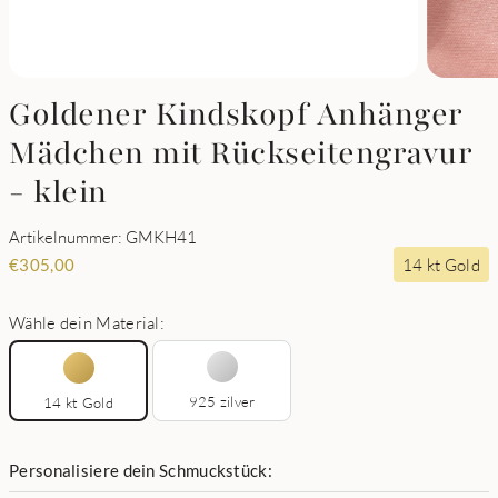
Goldener Kindskopf Anhänger
Mädchen mit Rückseitengravur
- klein
Artikelnummer: GMKH41
14 kt Gold
€
305,00
Wähle dein Material:
925 zilver
14 kt Gold
Personalisiere dein Schmuckstück: