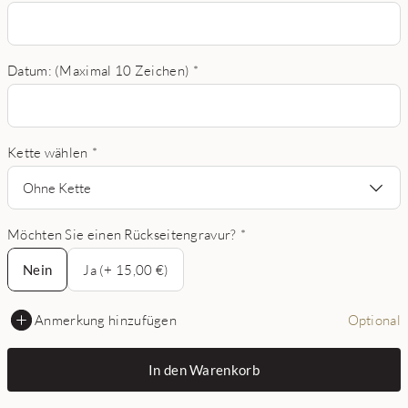
Datum: (Maximal 10 Zeichen)
*
Kette wählen
*
Ohne Kette
Möchten Sie einen Rückseitengravur?
*
Nein
Nein
Ja (+ 15,00 €)
Anmerkung hinzufügen
Optional
In den Warenkorb