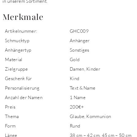
in unserem Sortiment.
Merkmale
Artikelnummer:
GHC009
Schmucktyp
Anhänger
Anhängertyp
Sonstiges
Material
Gold
Zielgruppe
Damen, Kinder
Geschenk für
Kind
Personalisierung
Text & Name
Anzahl der Namen
1 Name
Preis
200€+
Thema
Glaube, Kommunion
Form
Rund
Länge
38 cm – 42 cm, 45 cm – 50 cm