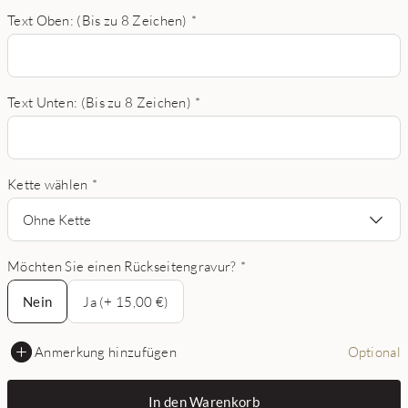
Text Oben: (Bis zu 8 Zeichen)
*
Text Unten: (Bis zu 8 Zeichen)
*
Kette wählen
*
Ohne Kette
Möchten Sie einen Rückseitengravur?
*
Nein
Nein
Ja (+ 15,00 €)
Anmerkung hinzufügen
Optional
In den Warenkorb