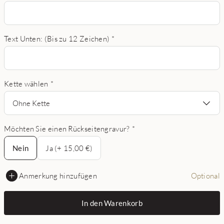
Text Unten: (Bis zu 12 Zeichen)
*
Kette wählen
*
Ohne Kette
Möchten Sie einen Rückseitengravur?
*
Nein
Nein
Ja (+ 15,00 €)
Anmerkung hinzufügen
Optional
In den Warenkorb