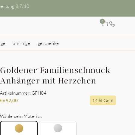
ertung 8.7/10
0
nge
ohrringe
geschenke
Goldener Familienschmuck
Anhänger mit Herzchen
Artikelnummer: GFH04
14 kt Gold
€
692,00
Wähle dein Material: