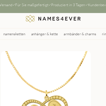
 Versand
Für Sie maßgefertigt
Produziert in 3 Tagen
Kundenbew
namensketten
anhänger & kette
armbänder & charms
ri