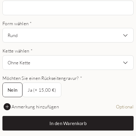
Form wählen
*
Rund
Kette wählen
*
Ohne Kette
Möchten Sie einen Rückseitengravur?
*
Nein
Nein
Ja (+ 15,00 €)
Anmerkung hinzufügen
Optional
In den Warenkorb