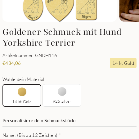
Goldener Schmuck mit Hund
Yorkshire Terrier
Artikelnummer: GNDH116
14 kt Gold
€
434,06
Wähle dein Material:
925 zilver
14 kt Gold
Personalisiere dein Schmuckstück:
Name: (Bis zu 12 Zeichen)
*