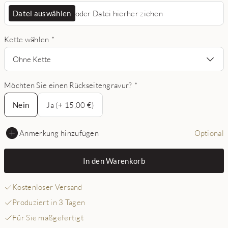
Datei auswählen
oder Datei hierher ziehen
Kette wählen
*
Ohne Kette
Möchten Sie einen Rückseitengravur?
*
Nein
Nein
Ja (+ 15,00 €)
Anmerkung hinzufügen
Optional
In den Warenkorb
Kostenloser Versand
Produziert in 3 Tagen
Für Sie maßgefertigt