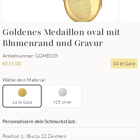
Goldenes Medaillon oval mit
Blumenrand und Gravur
Artikelnummer: GGME028
14 kt Gold
€
511,00
Wähle dein Material:
925 zilver
14 kt Gold
Personalisiere dein Schmuckstück:
Position 1: (Bis zu 12 Zeichen)