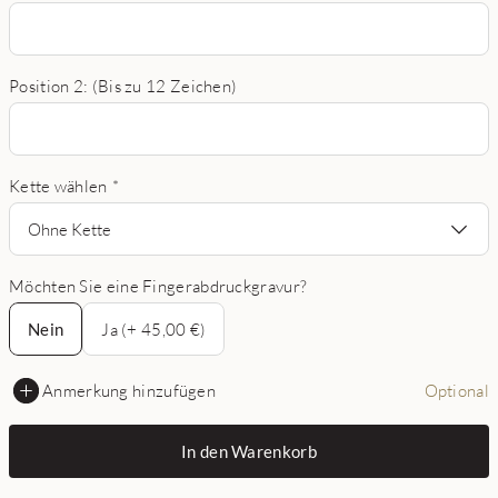
Position 2: (Bis zu 12 Zeichen)
Kette wählen
*
Ohne Kette
Möchten Sie eine Fingerabdruckgravur?
Nein
Nein
Ja (+ 45,00 €)
Anmerkung hinzufügen
Optional
In den Warenkorb