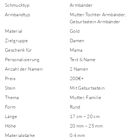
Schmucktyp
Armbänder
Armbandtyp
Mutter Tochter Armbänder,
Geburtsstein Armbänder
Material
Gold
Zielgruppe
Damen
Geschenk für
Mama
Personalisierung
Text & Name
Anzahl der Namen
2 Namen
Preis
200€+
Stein
Mit Geburtsstein
Thema
Mutter, Familie
Form
Rund
Länge
17 cm – 20 cm
Höhe
20 mm – 25 mm
Materialstärke
0,4 mm