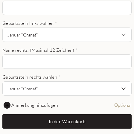
Geburtsstein links wählen
*
Januar "Granat"
Name rechts: (Maximal 12 Zeichen)
*
Geburtsstein rechts wählen
*
Januar "Granat"
Anmerkung hinzufügen
Optional
In den Warenkorb