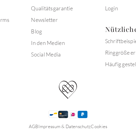
Qualitätsgarantie
Login
arms
Newsletter
Nützlich
Blog
Schriftbeispi
In den Medien
Ringgröße er
Social Media
Häufig gestel
AGB
Impressum & Datenschutz
Cookies