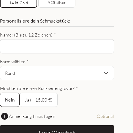
925 zilver
14 kt Gold
Personalisiere dein Schmuckstück:
Name: (Bis zu 12 Zeichen)
*
Form wählen
*
Rund
Möchten Sie einen Rückseitengravur?
*
Nein
Nein
Ja (+ 15,00 €)
Anmerkung hinzufügen
Optional
In den Warenkorb