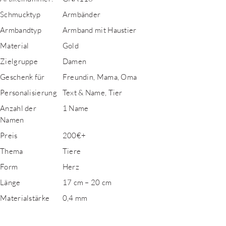
Schmucktyp
Armbänder
Armbandtyp
Armband mit Haustier
Material
Gold
Zielgruppe
Damen
Geschenk für
Freundin, Mama, Oma
Personalisierung
Text & Name, Tier
Anzahl der
1 Name
Namen
Preis
200€+
Thema
Tiere
Form
Herz
Länge
17 cm – 20 cm
Materialstärke
0,4 mm