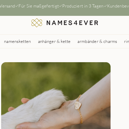
 Versand
Für Sie maßgefertigt
Produziert in 3 Tagen
Kundenbew
namensketten
anhänger & kette
armbänder & charms
ri