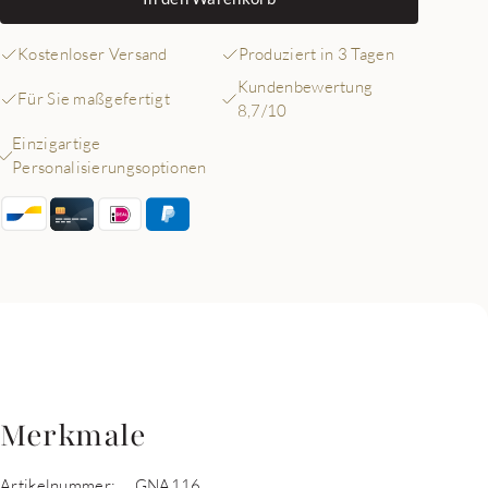
Kostenloser Versand
Produziert in 3 Tagen
Kundenbewertung
Für Sie maßgefertigt
8,7/10
Einzigartige
Personalisierungsoptionen
Merkmale
Artikelnummer:
GNA116