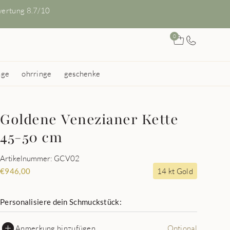
ertung 8.7/10
0
nge
ohrringe
geschenke
Goldene Venezianer Kette
45-50 cm
Artikelnummer: GCV02
14 kt Gold
€
946,00
Personalisiere dein Schmuckstück:
Anmerkung hinzufügen
Optional