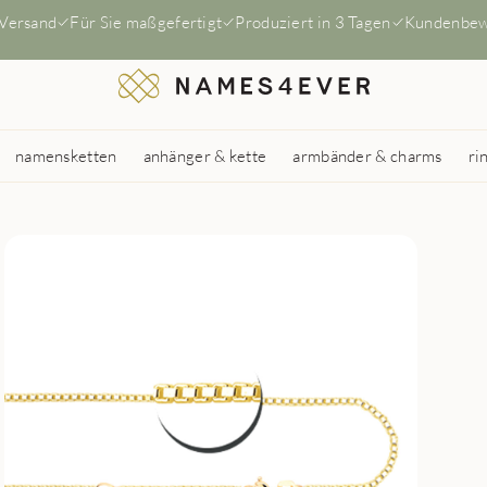
 Versand
Für Sie maßgefertigt
Produziert in 3 Tagen
Kundenbew
namensketten
anhänger & kette
armbänder & charms
ri