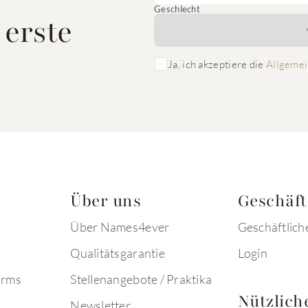
Geschlecht
 erste
Ja, ich akzeptiere die
Allgemei
Über uns
Geschäf
Über Names4ever
Geschäftlich
Qualitätsgarantie
Login
arms
Stellenangebote / Praktika
Nützlich
Newsletter