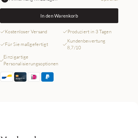
In den Warenkorb
Kostenloser Versand
Produziert in 3 Tagen
Kundenbewertung
Für Sie maßgefertigt
8,7/10
Einzigartige
Personalisierungsoptionen