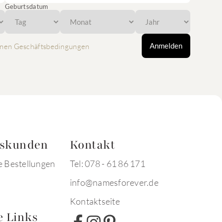
Geburtsdatum
Anmelden
nen Geschäftsbedingungen
tskunden
Kontakt
e Bestellungen
Tel: 078 - 61 86 171
info@namesforever.de
Kontaktseite
e Links