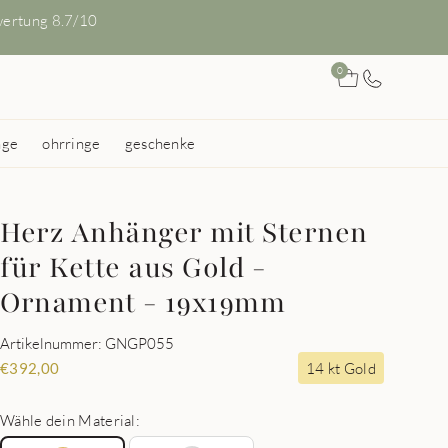
ertung 8.7/10
0
nge
ohrringe
geschenke
Herz Anhänger mit Sternen
für Kette aus Gold -
Ornament - 19x19mm
Artikelnummer: GNGP055
14 kt Gold
€
392,00
Wähle dein Material: