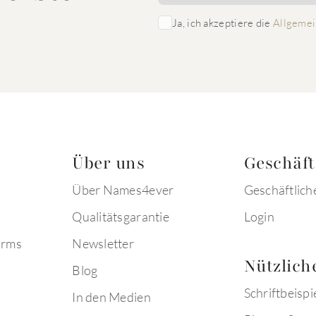
Ja, ich akzeptiere die
Allgemei
Über uns
Geschäf
Über Names4ever
Geschäftlich
Qualitätsgarantie
Login
arms
Newsletter
Nützlich
Blog
Schriftbeispi
In den Medien