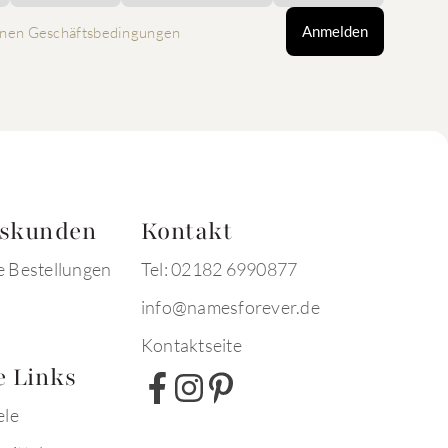
Anmelden
nen Geschäftsbedingungen
tskunden
Kontakt
e Bestellungen
Tel: 02182 6990877
info@namesforever.de
Kontaktseite
e Links
ele