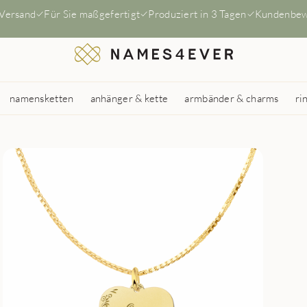
 Versand
Für Sie maßgefertigt
Produziert in 3 Tagen
Kundenbew
namensketten
anhänger & kette
armbänder & charms
ri