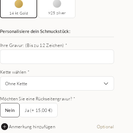
925 zilver
14 kt Gold
Personalisiere dein Schmuckstück:
Ihre Gravur: (Bis zu 12 Zeichen)
*
Kette wählen
*
Ohne Kette
Möchten Sie eine Rückseitengravur?
*
Nein
Nein
Ja (+ 15,00 €)
Anmerkung hinzufügen
Optional