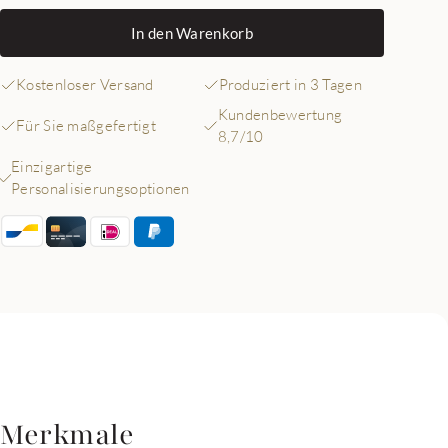
In den Warenkorb
Kostenloser Versand
Produziert in 3 Tagen
Kundenbewertung
Für Sie maßgefertigt
8,7/10
Einzigartige
Personalisierungsoptionen
Merkmale