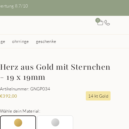
ertung 8.7/10
0
nge
ohrringe
geschenke
Herz aus Gold mit Sternchen
- 19 x 19mm
Artikelnummer: GNGP034
14 kt Gold
€
392,00
Wähle dein Material: