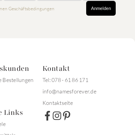
Anmelden
nen Geschäftsbedingungen
tskunden
Kontakt
e Bestellungen
Tel: 078 - 61 86 171
info@namesforever.de
Kontaktseite
e Links
ele