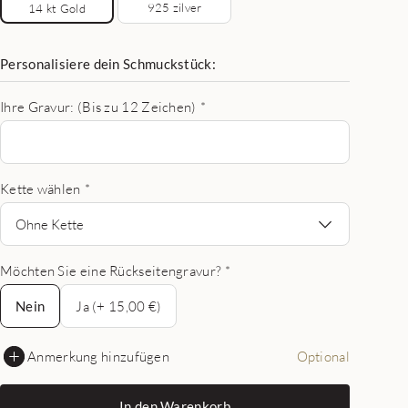
925 zilver
14 kt Gold
Personalisiere dein Schmuckstück:
Ihre Gravur: (Bis zu 12 Zeichen)
*
Kette wählen
*
Ohne Kette
Möchten Sie eine Rückseitengravur?
*
Nein
Nein
Ja (+ 15,00 €)
Anmerkung hinzufügen
Optional
In den Warenkorb