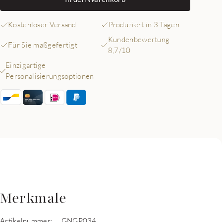
Kostenloser Versand
Produziert in 3 Tagen
Kundenbewertung
Für Sie maßgefertigt
8,7/10
Einzigartige
Personalisierungsoptionen
Merkmale
Artikelnummer:
GNGP034