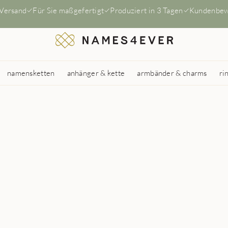
 Versand
Für Sie maßgefertigt
Produziert in 3 Tagen
Kundenbew
namensketten
anhänger & kette
armbänder & charms
ri