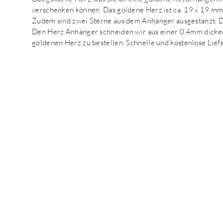
verschenken können. Das goldene Herz ist ca. 19 x 19 m
Zudem sind zwei Sterne aus dem Anhänger ausgestanzt. Der
Den Herz Anhänger schneiden wir aus einer 0,4mm dicken 
goldenen Herz zu bestellen. Schnelle und kostenlose Lie