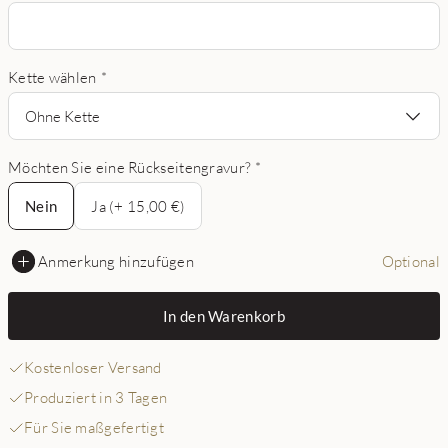
Kette wählen
*
Ohne Kette
Möchten Sie eine Rückseitengravur?
*
Nein
Nein
Ja (+ 15,00 €)
Anmerkung hinzufügen
Optional
In den Warenkorb
Kostenloser Versand
Produziert in 3 Tagen
Für Sie maßgefertigt