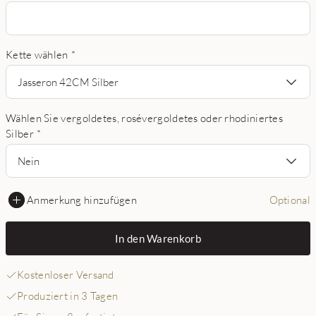
Kette wählen
*
Jasseron 42CM Silber
Wählen Sie vergoldetes, rosévergoldetes oder rhodiniertes
Silber
*
Nein
Anmerkung hinzufügen
Optional
In den Warenkorb
Kostenloser Versand
Produziert in 3 Tagen