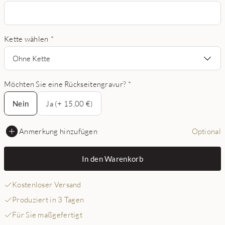
Kette wählen
*
Ohne Kette
Möchten Sie eine Rückseitengravur?
*
Nein
Nein
Ja (+ 15,00 €)
Anmerkung hinzufügen
Optional
In den Warenkorb
Kostenloser Versand
Produziert in 3 Tagen
Für Sie maßgefertigt