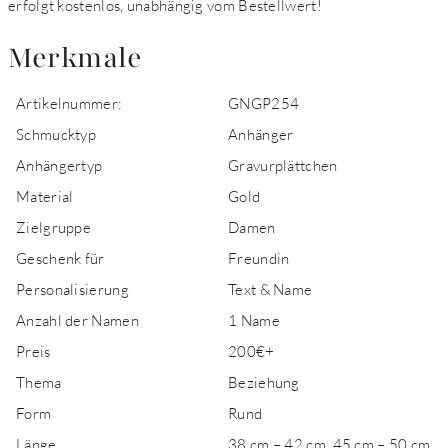
erfolgt kostenlos, unabhängig vom Bestellwert!
Merkmale
Artikelnummer:
GNGP254
Schmucktyp
Anhänger
Anhängertyp
Gravurplättchen
Material
Gold
Zielgruppe
Damen
Geschenk für
Freundin
Personalisierung
Text & Name
Anzahl der Namen
1 Name
Preis
200€+
Thema
Beziehung
Form
Rund
Länge
38 cm – 42 cm, 45 cm – 50 cm