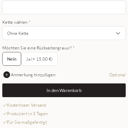
Kette wählen
*
Ohne Kette
Möchten Sie eine Rückseitengravur?
*
Nein
Nein
Ja (+ 15,00 €)
Anmerkung hinzufügen
Optional
In den Warenkorb
Kostenloser Versand
Produziert in 3 Tagen
Für Sie maßgefertigt