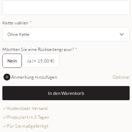
Kette wählen
*
Ohne Kette
Möchten Sie eine Rückseitengravur?
*
Nein
Nein
Ja (+ 15,00 €)
Anmerkung hinzufügen
Optional
In den Warenkorb
Kostenloser Versand
Produziert in 3 Tagen
Für Sie maßgefertigt