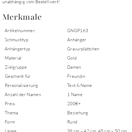
unabhängig vom Bestellwert!
Merkmale
Artikelnummer:
GNGP163
Schmucktyp
Anhänger
Anhängertyp
Gravurplättchen
Material
Gold
Zielgruppe
Damen
Geschenk für
Freundin
Personalisierung
Text & Name
Anzahl der Namen
1 Name
Preis
200€+
Thema
Beziehung
Form
Rund
Länge
38 cm – 42 cm, 45 cm – 50 cm