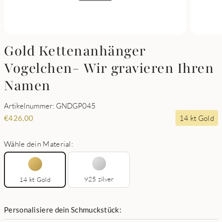
Gold Kettenanhänger
Vogelchen- Wir gravieren Ihren
Namen
Artikelnummer: GNDGP045
14 kt Gold
€
426,00
Wähle dein Material:
925 zilver
14 kt Gold
Personalisiere dein Schmuckstück: