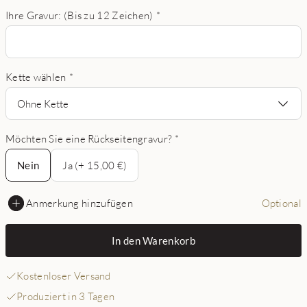
Ihre Gravur: (Bis zu 12 Zeichen)
*
Kette wählen
*
Ohne Kette
Möchten Sie eine Rückseitengravur?
*
Nein
Nein
Ja (+ 15,00 €)
Anmerkung hinzufügen
Optional
In den Warenkorb
Kostenloser Versand
Produziert in 3 Tagen