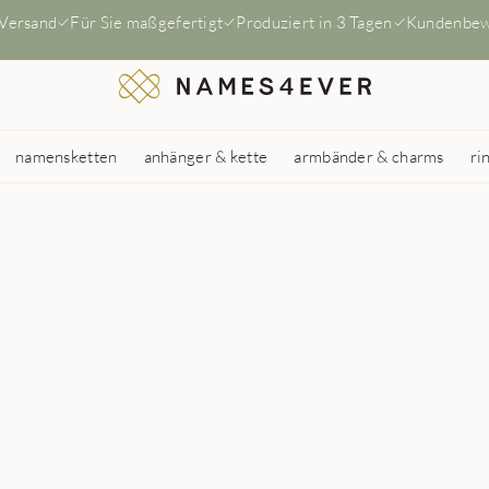
 Versand
Für Sie maßgefertigt
Produziert in 3 Tagen
Kundenbew
namensketten
anhänger & kette
armbänder & charms
ri