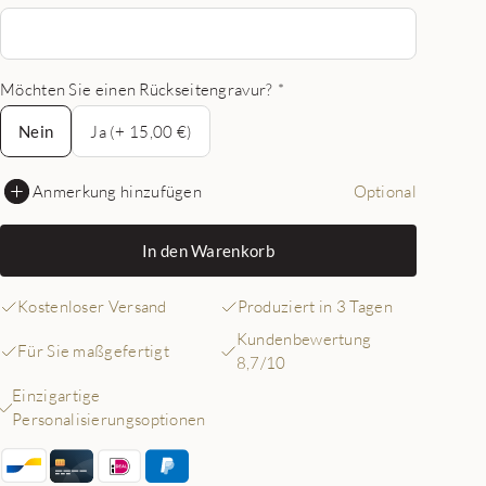
Möchten Sie einen Rückseitengravur?
*
Nein
Nein
Ja (+ 15,00 €)
Anmerkung hinzufügen
Optional
In den Warenkorb
Kostenloser Versand
Produziert in 3 Tagen
Kundenbewertung
Für Sie maßgefertigt
8,7/10
Einzigartige
Personalisierungsoptionen