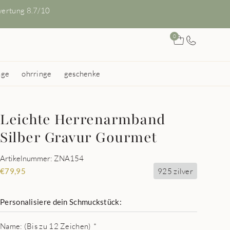
ertung 8.7/10
0
nge
ohrringe
geschenke
Leichte Herrenarmband
Silber Gravur Gourmet
Artikelnummer: ZNA154
925 zilver
€
79,95
Personalisiere dein Schmuckstück:
Name: (Bis zu 12 Zeichen)
*