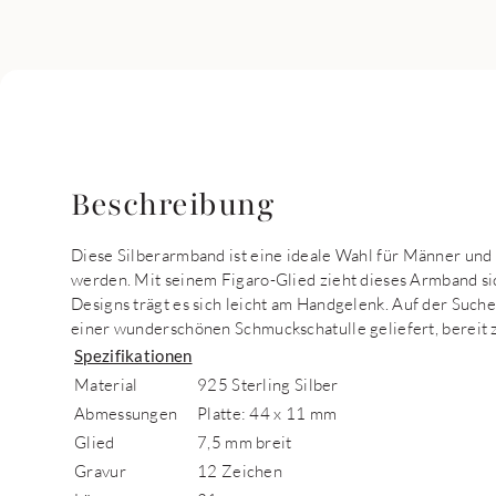
Beschreibung
Diese Silberarmband ist eine ideale Wahl für Männer und 
werden. Mit seinem Figaro-Glied zieht dieses Armband si
Designs trägt es sich leicht am Handgelenk. Auf der Suc
einer wunderschönen Schmuckschatulle geliefert, bereit
Spezifikationen
Material
925 Sterling Silber
Abmessungen
Platte: 44 x 11 mm
Glied
7,5 mm breit
Gravur
12 Zeichen