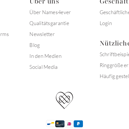
Über uns
Geschäf
Über Names4ever
Geschäftlich
Qualitätsgarantie
Login
arms
Newsletter
Nützlich
Blog
Schriftbeispi
In den Medien
Ringgröße er
Social Media
Häufig gestel